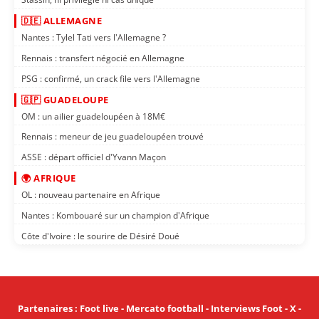
🇩🇪 ALLEMAGNE
Nantes : Tylel Tati vers l'Allemagne ?
Rennais : transfert négocié en Allemagne
PSG : confirmé, un crack file vers l'Allemagne
🇬🇵 GUADELOUPE
OM : un ailier guadeloupéen à 18M€
Rennais : meneur de jeu guadeloupéen trouvé
ASSE : départ officiel d'Yvann Maçon
🌍 AFRIQUE
OL : nouveau partenaire en Afrique
Nantes : Kombouaré sur un champion d'Afrique
Côte d'Ivoire : le sourire de Désiré Doué
Partenaires
:
Foot live
-
Mercato football
-
Interviews Foot
-
X
-