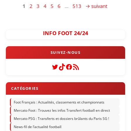
Page
Page
Page
Page
Page
Page
Page
1
2
3
4
5
6
…
513
→
suivant
INFO FOOT 24/24
Twitter
TikTok
Facebook
Flux RSS
Foot Français : Actualités, classements et championnats
Mercato Foot : Trouvez les infos Transfert football en direct
Mercato PSG : Transferts et dossiers brûlants du Paris SG !
News-fil de l’actualité football