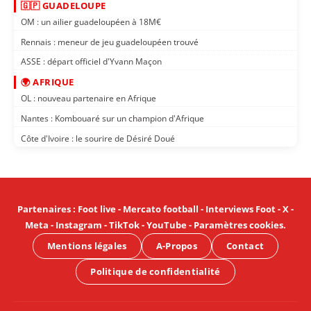
🇬🇵 GUADELOUPE
OM : un ailier guadeloupéen à 18M€
Rennais : meneur de jeu guadeloupéen trouvé
ASSE : départ officiel d'Yvann Maçon
🌍 AFRIQUE
OL : nouveau partenaire en Afrique
Nantes : Kombouaré sur un champion d'Afrique
Côte d'Ivoire : le sourire de Désiré Doué
Partenaires
:
Foot live
-
Mercato football
-
Interviews Foot
-
X
-
Meta
-
Instagram
-
TikTok
-
YouTube
-
Paramètres cookies
.
Mentions légales
A-Propos
Contact
Politique de confidentialité