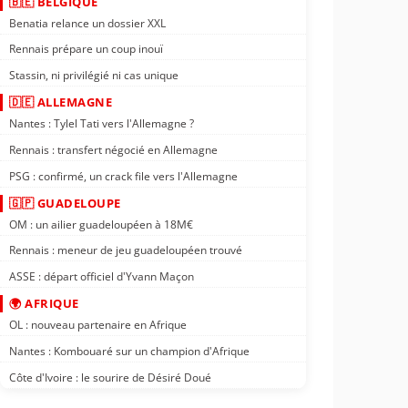
🇧🇪 BELGIQUE
Benatia relance un dossier XXL
Rennais prépare un coup inouï
Stassin, ni privilégié ni cas unique
🇩🇪 ALLEMAGNE
Nantes : Tylel Tati vers l'Allemagne ?
Rennais : transfert négocié en Allemagne
PSG : confirmé, un crack file vers l'Allemagne
🇬🇵 GUADELOUPE
OM : un ailier guadeloupéen à 18M€
Rennais : meneur de jeu guadeloupéen trouvé
ASSE : départ officiel d'Yvann Maçon
🌍 AFRIQUE
OL : nouveau partenaire en Afrique
Nantes : Kombouaré sur un champion d'Afrique
Côte d'Ivoire : le sourire de Désiré Doué