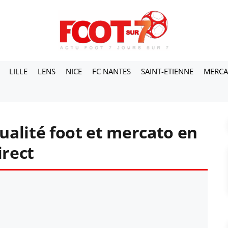
LILLE
LENS
NICE
FC NANTES
SAINT-ETIENNE
MERC
tualité foot et mercato en
irect