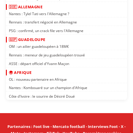
🇩🇪 ALLEMAGNE
Nantes : Tylel Tati vers l'Allemagne ?
Rennais : transfert négocié en Allemagne
PSG : confirmé, un crack file vers l'Allemagne
🇬🇵 GUADELOUPE
OM : un ailier guadeloupéen à 18M€
Rennais : meneur de jeu guadeloupéen trouvé
ASSE : départ officiel d'Yvann Maçon
🌍 AFRIQUE
OL : nouveau partenaire en Afrique
Nantes : Kombouaré sur un champion d'Afrique
Côte d'Ivoire : le sourire de Désiré Doué
Partenaires
:
Foot live
-
Mercato football
-
Interviews Foot
-
X
-