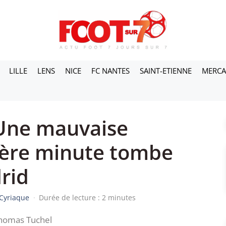
LILLE
LENS
NICE
FC NANTES
SAINT-ETIENNE
MERC
 Une mauvaise
ière minute tombe
rid
Cyriaque
·
Durée de lecture : 2 minutes