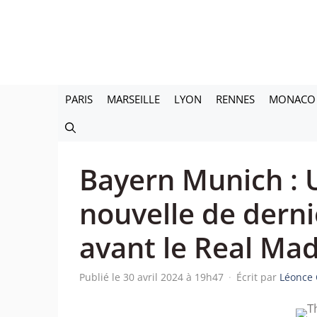
Aller
au
contenu
PARIS
MARSEILLE
LYON
RENNES
MONACO
Bayern Munich :
nouvelle de dern
avant le Real Mad
Publié le 30 avril 2024 à 19h47
·
Écrit par
Léonce 