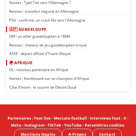
Nantes : Tylel Tati vers l'Allemagne ?
Rennais : transfert négocié en Allemagne
PSG : confirmé, un crack file vers l'Allemagne
🇬🇵 GUADELOUPE
OM : un ailier guadeloupéen à 18M€
Rennais : meneur de jeu guadeloupéen trouvé
ASSE : départ officiel d'Yvann Maçon
🌍 AFRIQUE
OL : nouveau partenaire en Afrique
Nantes : Kombouaré sur un champion d'Afrique
Côte d'Ivoire : le sourire de Désiré Doué
Partenaires
:
Foot live
-
Mercato football
-
Interviews Foot
-
X
-
Meta
-
Instagram
-
TikTok
-
YouTube
-
Paramètres cookies
.
Mentions légales
A-Propos
Contact