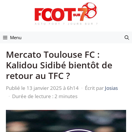
Aller
au
contenu
Menu
Mercato Toulouse FC :
Kalidou Sidibé bientôt de
retour au TFC ?
Publié le 13 janvier 2025 à 6h14
·
Écrit par
Josias
·
Durée de lecture : 2 minutes