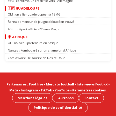
PSG : confirmé, un crack file vers l'Allemagne
🇬🇵 GUADELOUPE
OM : un ailier guadeloupéen à 18M€
Rennais : meneur de jeu guadeloupéen trouvé
ASSE : départ officiel d'Yvann Maçon
🌍 AFRIQUE
OL : nouveau partenaire en Afrique
Nantes : Kombouaré sur un champion d'Afrique
Côte d'Ivoire : le sourire de Désiré Doué
Partenaires
:
Foot live
-
Mercato football
-
Interviews Foot
-
X
-
Meta
-
Instagram
-
TikTok
-
YouTube
-
Paramètres cookies
.
Mentions légales
A-Propos
Contact
Politique de confidentialité