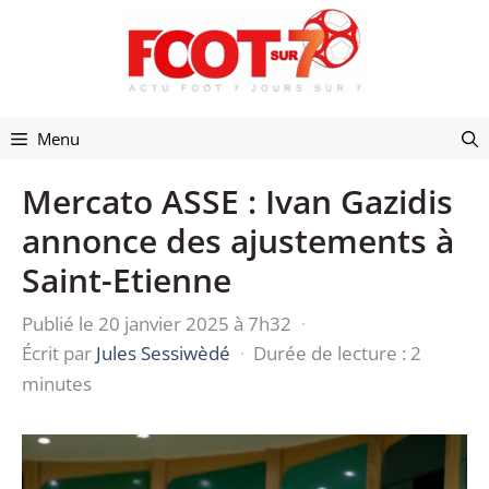
Aller
au
contenu
Menu
Mercato ASSE : Ivan Gazidis
annonce des ajustements à
Saint-Etienne
Publié le 20 janvier 2025 à 7h32
·
Écrit par
Jules Sessiwèdé
·
Durée de lecture : 2
minutes