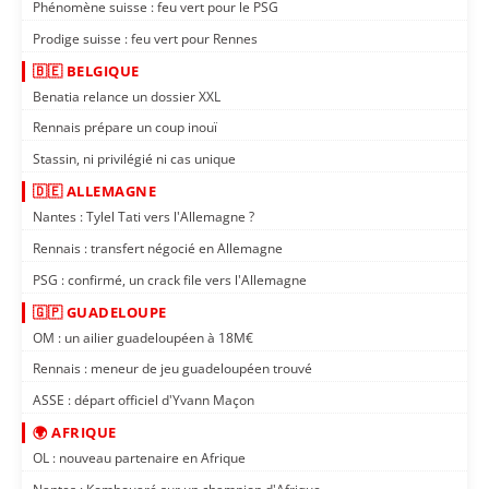
Phénomène suisse : feu vert pour le PSG
Prodige suisse : feu vert pour Rennes
🇧🇪 BELGIQUE
Benatia relance un dossier XXL
Rennais prépare un coup inouï
Stassin, ni privilégié ni cas unique
🇩🇪 ALLEMAGNE
Nantes : Tylel Tati vers l'Allemagne ?
Rennais : transfert négocié en Allemagne
PSG : confirmé, un crack file vers l'Allemagne
🇬🇵 GUADELOUPE
OM : un ailier guadeloupéen à 18M€
Rennais : meneur de jeu guadeloupéen trouvé
ASSE : départ officiel d'Yvann Maçon
🌍 AFRIQUE
OL : nouveau partenaire en Afrique