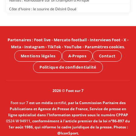
Nantes : Kombouaré sur un champion d'Afrique
Côte d'Ivoire : le sourire de Désiré Doué
Partenaires
:
Foot live
-
Mercato football
-
Interviews Foot
-
X
-
Meta
-
Instagram
-
TikTok
-
YouTube
-
Paramètres cookies
.
Mentions légales
A-Propos
Contact
Politique de confidentialité
2026 © Foot sur 7
Foot-sur 7
est un média
certifié
, par la Commission Paritaire des
Publications et Agence de Presse de France, Service de presse en
ligne spécialisé dans l'Information sportive sous le numéro CPPAP
0524 W 94911
, conformément à l'article premier de la loi n°86-897 du
1er août 1986, qui réforme le cadre juridique de la presse. Photos :
@IconSport.