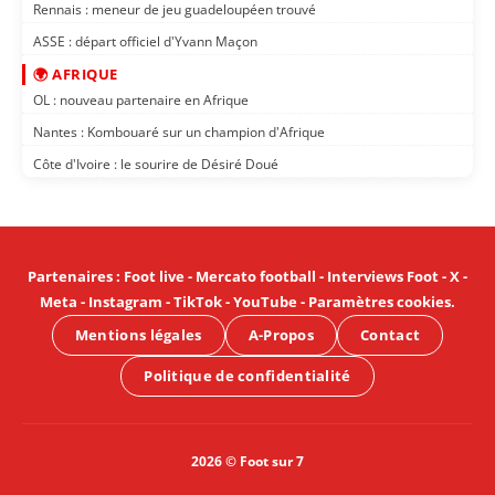
Rennais : meneur de jeu guadeloupéen trouvé
ASSE : départ officiel d'Yvann Maçon
🌍 AFRIQUE
OL : nouveau partenaire en Afrique
Nantes : Kombouaré sur un champion d'Afrique
Côte d'Ivoire : le sourire de Désiré Doué
Partenaires
:
Foot live
-
Mercato football
-
Interviews Foot
-
X
-
Meta
-
Instagram
-
TikTok
-
YouTube
-
Paramètres cookies
.
Mentions légales
A-Propos
Contact
Politique de confidentialité
2026 © Foot sur 7