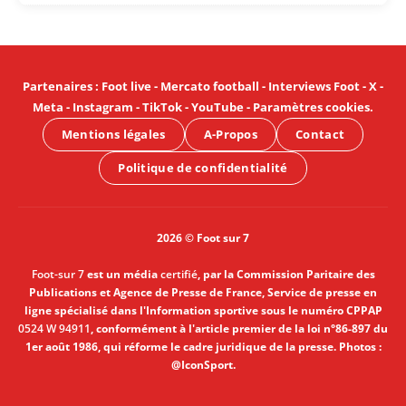
Partenaires
:
Foot live
-
Mercato football
-
Interviews Foot
-
X
-
Meta
-
Instagram
-
TikTok
-
YouTube
-
Paramètres cookies
.
Mentions légales
A-Propos
Contact
Politique de confidentialité
2026 © Foot sur 7
Foot-sur 7
est un média
certifié
, par la Commission Paritaire des
Publications et Agence de Presse de France, Service de presse en
ligne spécialisé dans l'Information sportive sous le numéro CPPAP
0524 W 94911
, conformément à l'article premier de la loi n°86-897 du
1er août 1986, qui réforme le cadre juridique de la presse. Photos :
@IconSport.