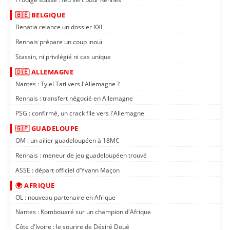
🇧🇪 BELGIQUE
Benatia relance un dossier XXL
Rennais prépare un coup inouï
Stassin, ni privilégié ni cas unique
🇩🇪 ALLEMAGNE
Nantes : Tylel Tati vers l'Allemagne ?
Rennais : transfert négocié en Allemagne
PSG : confirmé, un crack file vers l'Allemagne
🇬🇵 GUADELOUPE
OM : un ailier guadeloupéen à 18M€
Rennais : meneur de jeu guadeloupéen trouvé
ASSE : départ officiel d'Yvann Maçon
🌍 AFRIQUE
OL : nouveau partenaire en Afrique
Nantes : Kombouaré sur un champion d'Afrique
Côte d'Ivoire : le sourire de Désiré Doué