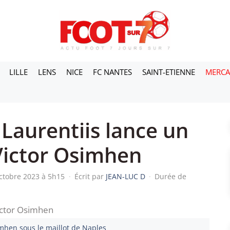
LILLE
LENS
NICE
FC NANTES
SAINT-ETIENNE
MERC
Laurentiis lance un
Victor Osimhen
octobre 2023 à 5h15
·
Écrit par
JEAN-LUC D
·
Durée de
imhen sous le maillot de Naples