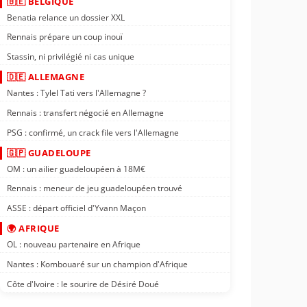
🇧🇪 BELGIQUE
Benatia relance un dossier XXL
Rennais prépare un coup inouï
Stassin, ni privilégié ni cas unique
🇩🇪 ALLEMAGNE
Nantes : Tylel Tati vers l'Allemagne ?
Rennais : transfert négocié en Allemagne
PSG : confirmé, un crack file vers l'Allemagne
🇬🇵 GUADELOUPE
OM : un ailier guadeloupéen à 18M€
Rennais : meneur de jeu guadeloupéen trouvé
ASSE : départ officiel d'Yvann Maçon
🌍 AFRIQUE
OL : nouveau partenaire en Afrique
Nantes : Kombouaré sur un champion d'Afrique
Côte d'Ivoire : le sourire de Désiré Doué