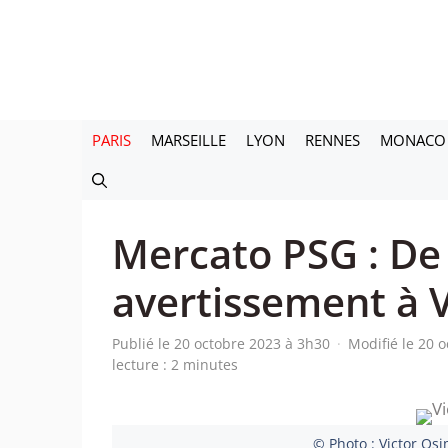
Aller
au
contenu
PARIS
MARSEILLE
LYON
RENNES
MONACO
Mercato PSG : De 
avertissement à 
Publié le 20 octobre 2023 à 3h30
·
Modifié le 20 
lecture : 2 minutes
© Photo : Victor Os