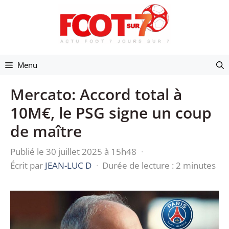
Aller
au
contenu
Menu
Mercato: Accord total à
10M€, le PSG signe un coup
de maître
Publié le 30 juillet 2025 à 15h48
·
Écrit par
JEAN-LUC D
·
Durée de lecture : 2 minutes