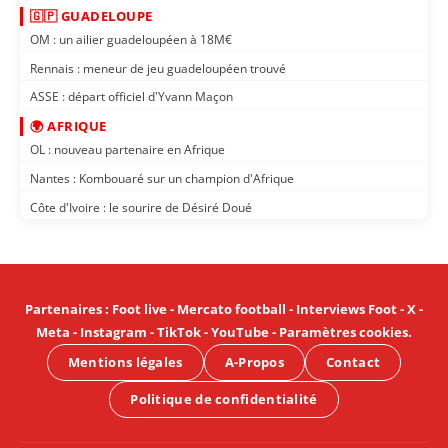
🇬🇵 GUADELOUPE
OM : un ailier guadeloupéen à 18M€
Rennais : meneur de jeu guadeloupéen trouvé
ASSE : départ officiel d'Yvann Maçon
🌍 AFRIQUE
OL : nouveau partenaire en Afrique
Nantes : Kombouaré sur un champion d'Afrique
Côte d'Ivoire : le sourire de Désiré Doué
Partenaires
:
Foot live
-
Mercato football
-
Interviews Foot
-
X
-
Meta
-
Instagram
-
TikTok
-
YouTube
-
Paramètres cookies
.
Mentions légales
A-Propos
Contact
Politique de confidentialité