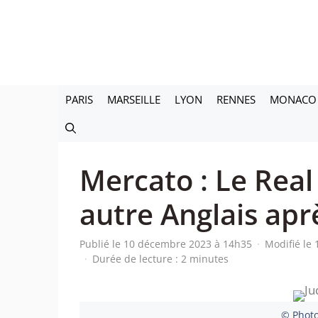
Aller
au
contenu
PARIS
MARSEILLE
LYON
RENNES
MONACO
Mercato : Le Real
autre Anglais ap
Publié le 10 décembre 2023 à 14h35
·
Modifié le
·
Durée de lecture : 2 minutes
© Photo