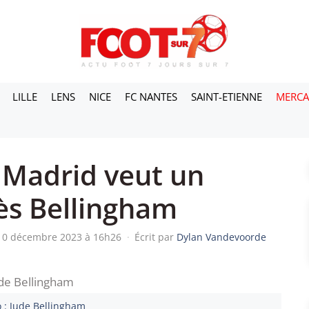
LILLE
LENS
NICE
FC NANTES
SAINT-ETIENNE
MERC
 Madrid veut un
rès Bellingham
 10 décembre 2023 à 16h26
·
Écrit par
Dylan Vandevoorde
 : Jude Bellingham