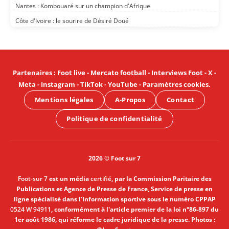
Nantes : Kombouaré sur un champion d'Afrique
Côte d'Ivoire : le sourire de Désiré Doué
Partenaires
:
Foot live
-
Mercato football
-
Interviews Foot
-
X
-
Meta
-
Instagram
-
TikTok
-
YouTube
-
Paramètres cookies
.
Mentions légales
A-Propos
Contact
Politique de confidentialité
2026 © Foot sur 7
Foot-sur 7
est un média
certifié
, par la Commission Paritaire des
Publications et Agence de Presse de France, Service de presse en
ligne spécialisé dans l'Information sportive sous le numéro CPPAP
0524 W 94911
, conformément à l'article premier de la loi n°86-897 du
1er août 1986, qui réforme le cadre juridique de la presse. Photos :