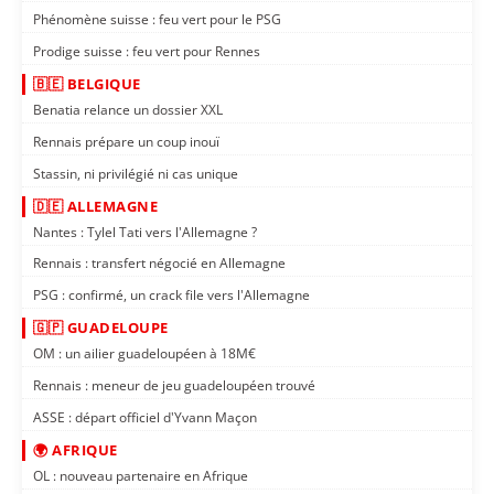
Phénomène suisse : feu vert pour le PSG
Prodige suisse : feu vert pour Rennes
🇧🇪 BELGIQUE
Benatia relance un dossier XXL
Rennais prépare un coup inouï
Stassin, ni privilégié ni cas unique
🇩🇪 ALLEMAGNE
Nantes : Tylel Tati vers l'Allemagne ?
Rennais : transfert négocié en Allemagne
PSG : confirmé, un crack file vers l'Allemagne
🇬🇵 GUADELOUPE
OM : un ailier guadeloupéen à 18M€
Rennais : meneur de jeu guadeloupéen trouvé
ASSE : départ officiel d'Yvann Maçon
🌍 AFRIQUE
OL : nouveau partenaire en Afrique