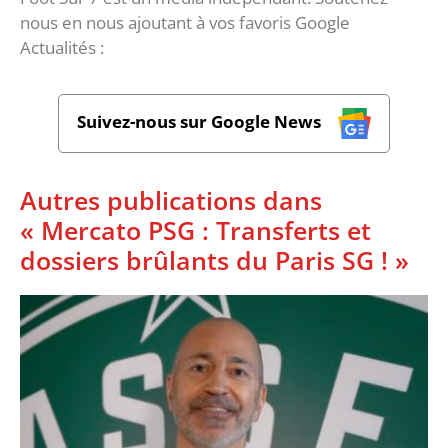
nous en nous ajoutant à vos favoris Google
Actualités :
Suivez-nous sur Google News
Autres publications dans
« Mercato PSG : Transferts et
dossiers brûlants du Paris SG ! »