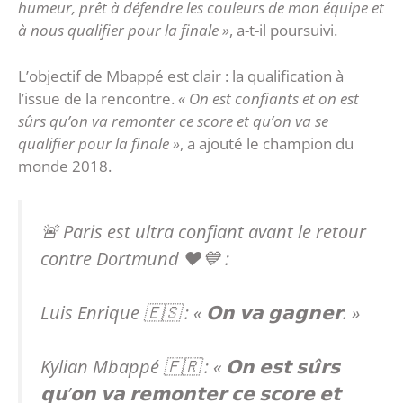
humeur, prêt à défendre les couleurs de mon équipe et
à nous qualifier pour la finale »
, a-t-il poursuivi.
L’objectif de Mbappé est clair : la qualification à
l’issue de la rencontre.
« On est confiants et on est
sûrs qu’on va remonter ce score et qu’on va se
qualifier pour la finale »
, a ajouté le champion du
monde 2018.
🚨 Paris est ultra confiant avant le retour
contre Dortmund ❤️💙 :
Luis Enrique 🇪🇸 : « 𝗢𝗻 𝘃𝗮 𝗴𝗮𝗴𝗻𝗲𝗿. »
Kylian Mbappé 🇫🇷 : « 𝗢𝗻 𝗲𝘀𝘁 𝘀𝘂̂𝗿𝘀
𝗾𝘂’𝗼𝗻 𝘃𝗮 𝗿𝗲𝗺𝗼𝗻𝘁𝗲𝗿 𝗰𝗲 𝘀𝗰𝗼𝗿𝗲 𝗲𝘁