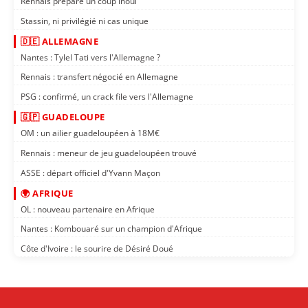
Rennais prépare un coup inouï
Stassin, ni privilégié ni cas unique
🇩🇪 ALLEMAGNE
Nantes : Tylel Tati vers l'Allemagne ?
Rennais : transfert négocié en Allemagne
PSG : confirmé, un crack file vers l'Allemagne
🇬🇵 GUADELOUPE
OM : un ailier guadeloupéen à 18M€
Rennais : meneur de jeu guadeloupéen trouvé
ASSE : départ officiel d'Yvann Maçon
🌍 AFRIQUE
OL : nouveau partenaire en Afrique
Nantes : Kombouaré sur un champion d'Afrique
Côte d'Ivoire : le sourire de Désiré Doué