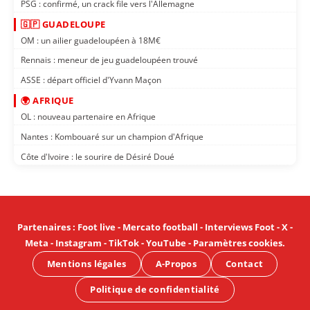
PSG : confirmé, un crack file vers l'Allemagne
🇬🇵 GUADELOUPE
OM : un ailier guadeloupéen à 18M€
Rennais : meneur de jeu guadeloupéen trouvé
ASSE : départ officiel d'Yvann Maçon
🌍 AFRIQUE
OL : nouveau partenaire en Afrique
Nantes : Kombouaré sur un champion d'Afrique
Côte d'Ivoire : le sourire de Désiré Doué
Partenaires
:
Foot live
-
Mercato football
-
Interviews Foot
-
X
-
Meta
-
Instagram
-
TikTok
-
YouTube
-
Paramètres cookies
.
Mentions légales
A-Propos
Contact
Politique de confidentialité