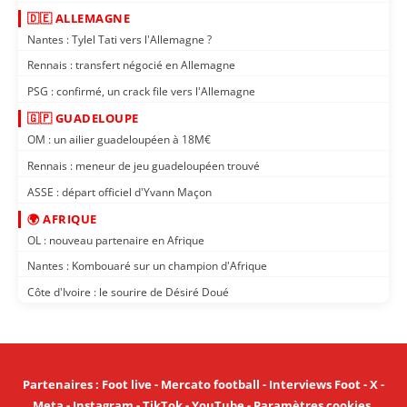
🇩🇪 ALLEMAGNE
Nantes : Tylel Tati vers l'Allemagne ?
Rennais : transfert négocié en Allemagne
PSG : confirmé, un crack file vers l'Allemagne
🇬🇵 GUADELOUPE
OM : un ailier guadeloupéen à 18M€
Rennais : meneur de jeu guadeloupéen trouvé
ASSE : départ officiel d'Yvann Maçon
🌍 AFRIQUE
OL : nouveau partenaire en Afrique
Nantes : Kombouaré sur un champion d'Afrique
Côte d'Ivoire : le sourire de Désiré Doué
Partenaires
:
Foot live
-
Mercato football
-
Interviews Foot
-
X
-
Meta
-
Instagram
-
TikTok
-
YouTube
-
Paramètres cookies
.