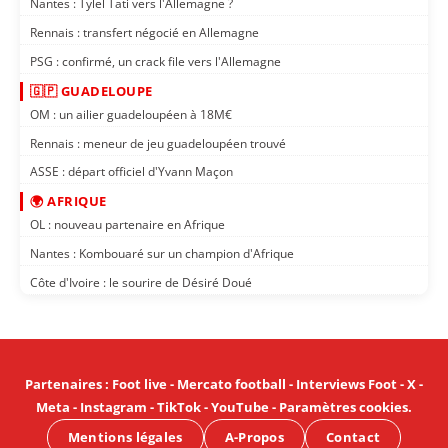
Nantes : Tylel Tati vers l'Allemagne ?
Rennais : transfert négocié en Allemagne
PSG : confirmé, un crack file vers l'Allemagne
🇬🇵 GUADELOUPE
OM : un ailier guadeloupéen à 18M€
Rennais : meneur de jeu guadeloupéen trouvé
ASSE : départ officiel d'Yvann Maçon
🌍 AFRIQUE
OL : nouveau partenaire en Afrique
Nantes : Kombouaré sur un champion d'Afrique
Côte d'Ivoire : le sourire de Désiré Doué
Partenaires
:
Foot live
-
Mercato football
-
Interviews Foot
-
X
-
Meta
-
Instagram
-
TikTok
-
YouTube
-
Paramètres cookies
.
Mentions légales
A-Propos
Contact