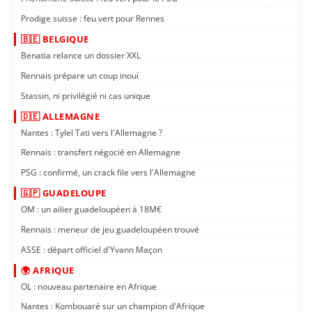
Prodige suisse : feu vert pour Rennes
🇧🇪 BELGIQUE
Benatia relance un dossier XXL
Rennais prépare un coup inouï
Stassin, ni privilégié ni cas unique
🇩🇪 ALLEMAGNE
Nantes : Tylel Tati vers l'Allemagne ?
Rennais : transfert négocié en Allemagne
PSG : confirmé, un crack file vers l'Allemagne
🇬🇵 GUADELOUPE
OM : un ailier guadeloupéen à 18M€
Rennais : meneur de jeu guadeloupéen trouvé
ASSE : départ officiel d'Yvann Maçon
🌍 AFRIQUE
OL : nouveau partenaire en Afrique
Nantes : Kombouaré sur un champion d'Afrique