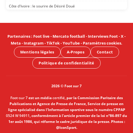
Côte d'Ivoire : le sourire de Désiré Doué
Partenaires
:
Foot live
-
Mercato football
-
Interviews Foot
-
X
-
Meta
-
Instagram
-
TikTok
-
YouTube
-
Paramètres cookies
.
Mentions légales
A-Propos
Contact
Politique de confidentialité
2026 © Foot sur 7
Foot-sur 7
est un média
certifié
, par la Commission Paritaire des
Publications et Agence de Presse de France, Service de presse en
ligne spécialisé dans l'Information sportive sous le numéro CPPAP
0524 W 94911
, conformément à l'article premier de la loi n°86-897 du
1er août 1986, qui réforme le cadre juridique de la presse. Photos :
@IconSport.