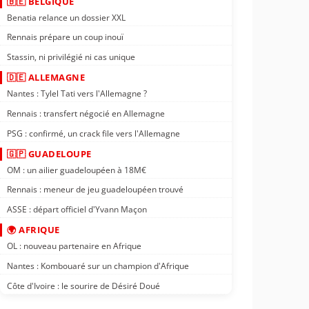
🇧🇪 BELGIQUE
Benatia relance un dossier XXL
Rennais prépare un coup inouï
Stassin, ni privilégié ni cas unique
🇩🇪 ALLEMAGNE
Nantes : Tylel Tati vers l'Allemagne ?
Rennais : transfert négocié en Allemagne
PSG : confirmé, un crack file vers l'Allemagne
🇬🇵 GUADELOUPE
OM : un ailier guadeloupéen à 18M€
Rennais : meneur de jeu guadeloupéen trouvé
ASSE : départ officiel d'Yvann Maçon
🌍 AFRIQUE
OL : nouveau partenaire en Afrique
Nantes : Kombouaré sur un champion d'Afrique
Côte d'Ivoire : le sourire de Désiré Doué