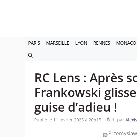
Aller
au
contenu
PARIS
MARSEILLE
LYON
RENNES
MONACO
RC Lens : Après s
Frankowski glisse
guise d’adieu !
Publié le 11 février 2025 à 20h15
·
Écrit par
Alexi