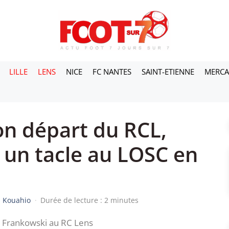
LILLE
LENS
NICE
FC NANTES
SAINT-ETIENNE
MERC
on départ du RCL,
 un tacle au LOSC en
s Kouahio
·
Durée de lecture : 2 minutes