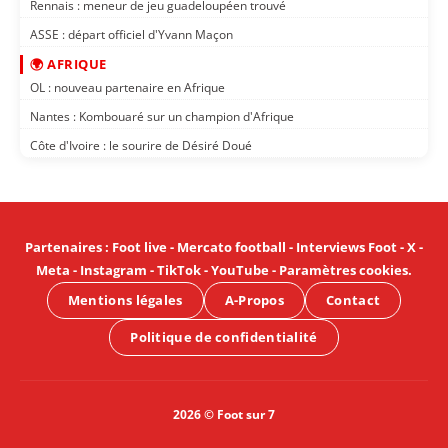
Rennais : meneur de jeu guadeloupéen trouvé
ASSE : départ officiel d'Yvann Maçon
🌍 AFRIQUE
OL : nouveau partenaire en Afrique
Nantes : Kombouaré sur un champion d'Afrique
Côte d'Ivoire : le sourire de Désiré Doué
Partenaires
:
Foot live
-
Mercato football
-
Interviews Foot
-
X
-
Meta
-
Instagram
-
TikTok
-
YouTube
-
Paramètres cookies
.
Mentions légales
A-Propos
Contact
Politique de confidentialité
2026 © Foot sur 7