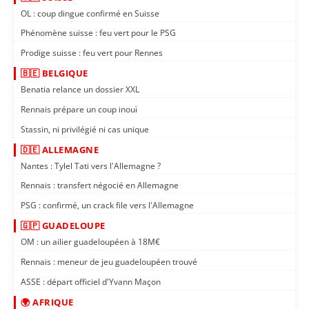
OL : coup dingue confirmé en Suisse
Phénomène suisse : feu vert pour le PSG
Prodige suisse : feu vert pour Rennes
🇧🇪 BELGIQUE
Benatia relance un dossier XXL
Rennais prépare un coup inouï
Stassin, ni privilégié ni cas unique
🇩🇪 ALLEMAGNE
Nantes : Tylel Tati vers l'Allemagne ?
Rennais : transfert négocié en Allemagne
PSG : confirmé, un crack file vers l'Allemagne
🇬🇵 GUADELOUPE
OM : un ailier guadeloupéen à 18M€
Rennais : meneur de jeu guadeloupéen trouvé
ASSE : départ officiel d'Yvann Maçon
🌍 AFRIQUE