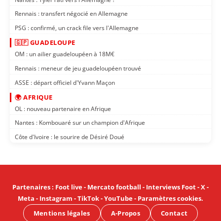
Rennais : transfert négocié en Allemagne
PSG : confirmé, un crack file vers l'Allemagne
🇬🇵 GUADELOUPE
OM : un ailier guadeloupéen à 18M€
Rennais : meneur de jeu guadeloupéen trouvé
ASSE : départ officiel d'Yvann Maçon
🌍 AFRIQUE
OL : nouveau partenaire en Afrique
Nantes : Kombouaré sur un champion d'Afrique
Côte d'Ivoire : le sourire de Désiré Doué
Partenaires
:
Foot live
-
Mercato football
-
Interviews Foot
-
X
-
Meta
-
Instagram
-
TikTok
-
YouTube
-
Paramètres cookies
.
Mentions légales
A-Propos
Contact