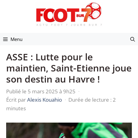
Aller
au
contenu
Menu
ASSE : Lutte pour le
maintien, Saint-Etienne joue
son destin au Havre !
Publié le 5 mars 2025 à 9h25
·
Écrit par
Alexis Kouahio
·
Durée de lecture : 2
minutes