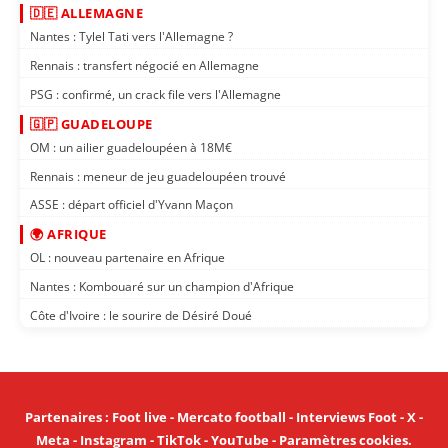
🇩🇪 ALLEMAGNE
Nantes : Tylel Tati vers l'Allemagne ?
Rennais : transfert négocié en Allemagne
PSG : confirmé, un crack file vers l'Allemagne
🇬🇵 GUADELOUPE
OM : un ailier guadeloupéen à 18M€
Rennais : meneur de jeu guadeloupéen trouvé
ASSE : départ officiel d'Yvann Maçon
🌍 AFRIQUE
OL : nouveau partenaire en Afrique
Nantes : Kombouaré sur un champion d'Afrique
Côte d'Ivoire : le sourire de Désiré Doué
Partenaires
:
Foot live
-
Mercato football
-
Interviews Foot
-
X
-
Meta
-
Instagram
-
TikTok
-
YouTube
-
Paramètres cookies
.