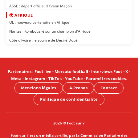
ASSE : départ officiel d'Yvann Maçon
🌍 AFRIQUE
OL : nouveau partenaire en Afrique
Nantes : Kombouaré sur un champion d'Afrique
Côte d'Ivoire : le sourire de Désiré Doué
Partenaires
:
Foot live
-
Mercato football
-
Interviews Foot
-
X
-
Meta
-
Instagram
-
TikTok
-
YouTube
-
Paramètres cookies
.
Mentions légales
A-Propos
Contact
Politique de confidentialité
2026 © Foot sur 7
Foot-sur 7
est un média
certifié
, par la Commission Paritaire des