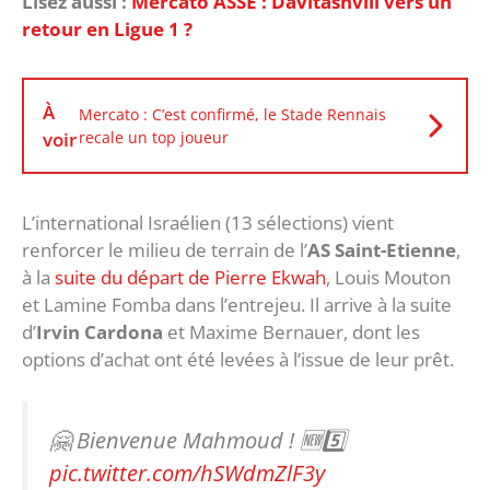
Lisez aussi :
Mercato ASSE : Davitashvili vers un
retour en Ligue 1 ?
À
Mercato : C’est confirmé, le Stade Rennais
voir
recale un top joueur
L’international Israélien (13 sélections) vient
renforcer le milieu de terrain de l’
AS Saint-Etienne
,
à la
suite du départ de Pierre Ekwah
, Louis Mouton
et Lamine Fomba dans l’entrejeu. Il arrive à la suite
d’
Irvin Cardona
et Maxime Bernauer, dont les
options d’achat ont été levées à l’issue de leur prêt.
🤗 Bienvenue Mahmoud ! 🆕5️⃣
pic.twitter.com/hSWdmZlF3y