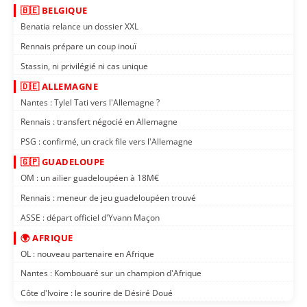
🇧🇪 BELGIQUE
Benatia relance un dossier XXL
Rennais prépare un coup inouï
Stassin, ni privilégié ni cas unique
🇩🇪 ALLEMAGNE
Nantes : Tylel Tati vers l'Allemagne ?
Rennais : transfert négocié en Allemagne
PSG : confirmé, un crack file vers l'Allemagne
🇬🇵 GUADELOUPE
OM : un ailier guadeloupéen à 18M€
Rennais : meneur de jeu guadeloupéen trouvé
ASSE : départ officiel d'Yvann Maçon
🌍 AFRIQUE
OL : nouveau partenaire en Afrique
Nantes : Kombouaré sur un champion d'Afrique
Côte d'Ivoire : le sourire de Désiré Doué