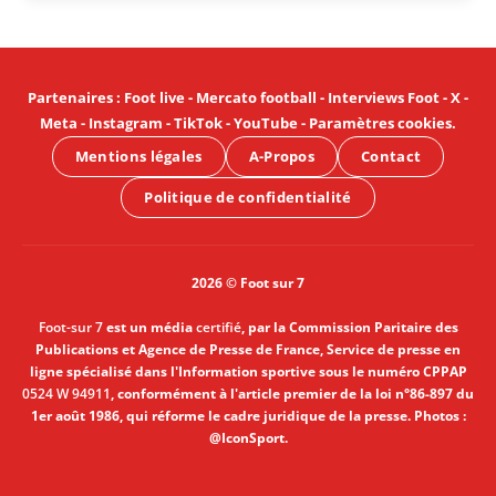
Partenaires
:
Foot live
-
Mercato football
-
Interviews Foot
-
X
-
Meta
-
Instagram
-
TikTok
-
YouTube
-
Paramètres cookies
.
Mentions légales
A-Propos
Contact
Politique de confidentialité
2026 © Foot sur 7
Foot-sur 7
est un média
certifié
, par la Commission Paritaire des
Publications et Agence de Presse de France, Service de presse en
ligne spécialisé dans l'Information sportive sous le numéro CPPAP
0524 W 94911
, conformément à l'article premier de la loi n°86-897 du
1er août 1986, qui réforme le cadre juridique de la presse. Photos :
@IconSport.