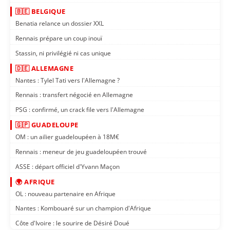
🇧🇪 BELGIQUE
Benatia relance un dossier XXL
Rennais prépare un coup inouï
Stassin, ni privilégié ni cas unique
🇩🇪 ALLEMAGNE
Nantes : Tylel Tati vers l'Allemagne ?
Rennais : transfert négocié en Allemagne
PSG : confirmé, un crack file vers l'Allemagne
🇬🇵 GUADELOUPE
OM : un ailier guadeloupéen à 18M€
Rennais : meneur de jeu guadeloupéen trouvé
ASSE : départ officiel d'Yvann Maçon
🌍 AFRIQUE
OL : nouveau partenaire en Afrique
Nantes : Kombouaré sur un champion d'Afrique
Côte d'Ivoire : le sourire de Désiré Doué