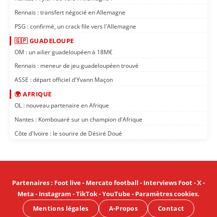
Rennais : transfert négocié en Allemagne
PSG : confirmé, un crack file vers l'Allemagne
🇬🇵 GUADELOUPE
OM : un ailier guadeloupéen à 18M€
Rennais : meneur de jeu guadeloupéen trouvé
ASSE : départ officiel d'Yvann Maçon
🌍 AFRIQUE
OL : nouveau partenaire en Afrique
Nantes : Kombouaré sur un champion d'Afrique
Côte d'Ivoire : le sourire de Désiré Doué
Partenaires
:
Foot live
-
Mercato football
-
Interviews Foot
-
X
-
Meta
-
Instagram
-
TikTok
-
YouTube
-
Paramètres cookies
.
Mentions légales
A-Propos
Contact