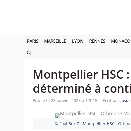
Aller
au
contenu
PARIS
MARSEILLE
LYON
RENNES
MONACO
Montpellier HSC
déterminé à conti
Publié le 28 janvier 2025 à 17h15
·
Écrit par
Josia
© Foot Sur 7 - Montpellier HSC : Oth