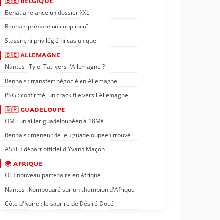
🇧🇪 BELGIQUE
Benatia relance un dossier XXL
Rennais prépare un coup inouï
Stassin, ni privilégié ni cas unique
🇩🇪 ALLEMAGNE
Nantes : Tylel Tati vers l'Allemagne ?
Rennais : transfert négocié en Allemagne
PSG : confirmé, un crack file vers l'Allemagne
🇬🇵 GUADELOUPE
OM : un ailier guadeloupéen à 18M€
Rennais : meneur de jeu guadeloupéen trouvé
ASSE : départ officiel d'Yvann Maçon
🌍 AFRIQUE
OL : nouveau partenaire en Afrique
Nantes : Kombouaré sur un champion d'Afrique
Côte d'Ivoire : le sourire de Désiré Doué