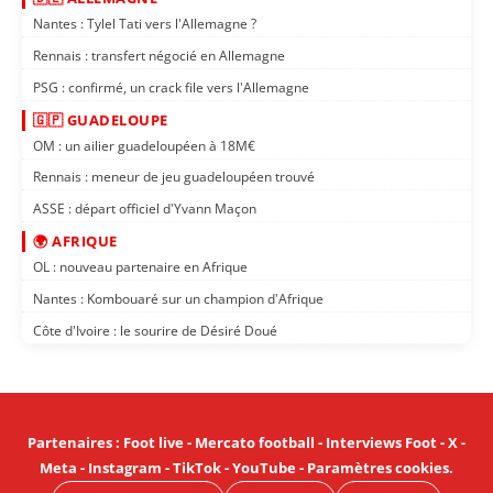
Nantes : Tylel Tati vers l'Allemagne ?
Rennais : transfert négocié en Allemagne
PSG : confirmé, un crack file vers l'Allemagne
🇬🇵 GUADELOUPE
OM : un ailier guadeloupéen à 18M€
Rennais : meneur de jeu guadeloupéen trouvé
ASSE : départ officiel d'Yvann Maçon
🌍 AFRIQUE
OL : nouveau partenaire en Afrique
Nantes : Kombouaré sur un champion d'Afrique
Côte d'Ivoire : le sourire de Désiré Doué
Partenaires
:
Foot live
-
Mercato football
-
Interviews Foot
-
X
-
Meta
-
Instagram
-
TikTok
-
YouTube
-
Paramètres cookies
.