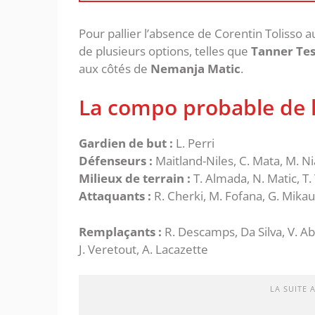
Pour pallier l’absence de Corentin Tolisso a
de plusieurs options, telles que
Tanner Te
aux côtés de
Nemanja Matic
.
La compo probable de l
Gardien de but :
L. Perri
Défenseurs :
Maitland-Niles, C. Mata, M. Ni
Milieux de terrain :
T. Almada, N. Matic, T
Attaquants :
R. Cherki, M. Fofana, G. Mika
Remplaçants :
R. Descamps, Da Silva, V. A
J. Veretout, A. Lacazette
LA SUITE 