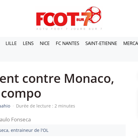
LILLE
LENS
NICE
FC NANTES
SAINT-ETIENNE
MERC
sent contre Monaco,
a compo
uahio
·
Durée de lecture : 2 minutes
eca, entraineur de l'OL