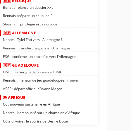
🇧🇪 BELGIQUE
Benatia relance un dossier XXL
Rennais prépare un coup inouï
Stassin, ni privilégié ni cas unique
🇩🇪 ALLEMAGNE
Nantes : Tylel Tati vers l'Allemagne ?
Rennais : transfert négocié en Allemagne
PSG : confirmé, un crack file vers l'Allemagne
🇬🇵 GUADELOUPE
OM : un ailier guadeloupéen à 18M€
Rennais : meneur de jeu guadeloupéen trouvé
ASSE : départ officiel d'Yvann Maçon
🌍 AFRIQUE
OL : nouveau partenaire en Afrique
Nantes : Kombouaré sur un champion d'Afrique
Côte d'Ivoire : le sourire de Désiré Doué