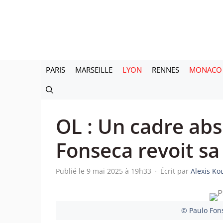
Aller
au
contenu
PARIS
MARSEILLE
LYON
RENNES
MONACO
OL : Un cadre ab
Fonseca revoit s
Publié le 9 mai 2025 à 19h33
·
Écrit par
Alexis Ko
© Paulo Fons