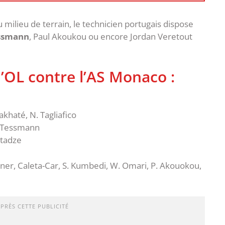
u milieu de terrain, le technicien portugais dispose
ssmann
, Paul Akoukou ou encore Jordan Veretout
’OL contre l’AS Monaco :
akhaté, N. Tagliafico
. Tessmann
utadze
bner, Caleta-Car, S. Kumbedi, W. Omari, P. Akouokou,
APRÈS CETTE PUBLICITÉ