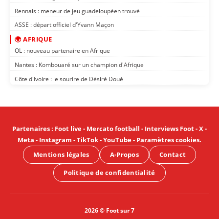
Rennais : meneur de jeu guadeloupéen trouvé
ASSE : départ officiel d'Yvann Maçon
🌍 AFRIQUE
OL : nouveau partenaire en Afrique
Nantes : Kombouaré sur un champion d'Afrique
Côte d'Ivoire : le sourire de Désiré Doué
Partenaires
:
Foot live
-
Mercato football
-
Interviews Foot
-
X
-
Meta
-
Instagram
-
TikTok
-
YouTube
-
Paramètres cookies
.
Mentions légales
A-Propos
Contact
Politique de confidentialité
2026 © Foot sur 7