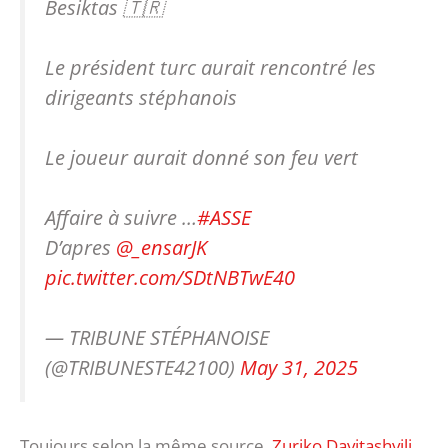
Besiktas 🇹🇷
Le président turc aurait rencontré les
dirigeants stéphanois
Le joueur aurait donné son feu vert
Affaire à suivre …
#ASSE
D’apres
@_ensarJK
pic.twitter.com/SDtNBTwE40
— TRIBUNE STÉPHANOISE
(@TRIBUNESTE42100)
May 31, 2025
Toujours selon la même source,
Zuriko Davitashvili