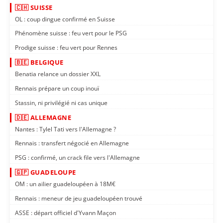
🇨🇭 SUISSE
OL : coup dingue confirmé en Suisse
Phénomène suisse : feu vert pour le PSG
Prodige suisse : feu vert pour Rennes
🇧🇪 BELGIQUE
Benatia relance un dossier XXL
Rennais prépare un coup inouï
Stassin, ni privilégié ni cas unique
🇩🇪 ALLEMAGNE
Nantes : Tylel Tati vers l'Allemagne ?
Rennais : transfert négocié en Allemagne
PSG : confirmé, un crack file vers l'Allemagne
🇬🇵 GUADELOUPE
OM : un ailier guadeloupéen à 18M€
Rennais : meneur de jeu guadeloupéen trouvé
ASSE : départ officiel d'Yvann Maçon