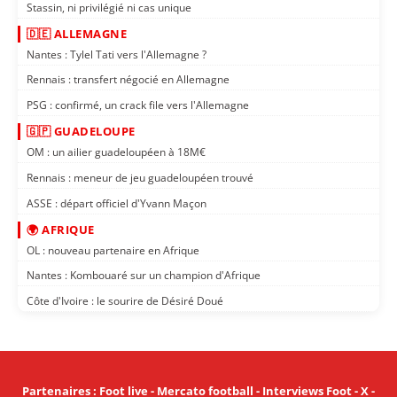
Stassin, ni privilégié ni cas unique
🇩🇪 ALLEMAGNE
Nantes : Tylel Tati vers l'Allemagne ?
Rennais : transfert négocié en Allemagne
PSG : confirmé, un crack file vers l'Allemagne
🇬🇵 GUADELOUPE
OM : un ailier guadeloupéen à 18M€
Rennais : meneur de jeu guadeloupéen trouvé
ASSE : départ officiel d'Yvann Maçon
🌍 AFRIQUE
OL : nouveau partenaire en Afrique
Nantes : Kombouaré sur un champion d'Afrique
Côte d'Ivoire : le sourire de Désiré Doué
Partenaires
:
Foot live
-
Mercato football
-
Interviews Foot
-
X
-