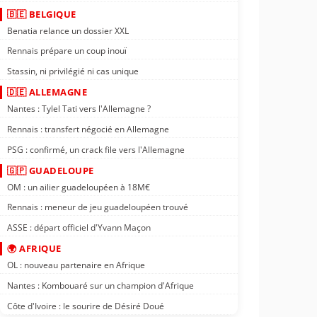
🇧🇪 BELGIQUE
Benatia relance un dossier XXL
Rennais prépare un coup inouï
Stassin, ni privilégié ni cas unique
🇩🇪 ALLEMAGNE
Nantes : Tylel Tati vers l'Allemagne ?
Rennais : transfert négocié en Allemagne
PSG : confirmé, un crack file vers l'Allemagne
🇬🇵 GUADELOUPE
OM : un ailier guadeloupéen à 18M€
Rennais : meneur de jeu guadeloupéen trouvé
ASSE : départ officiel d'Yvann Maçon
🌍 AFRIQUE
OL : nouveau partenaire en Afrique
Nantes : Kombouaré sur un champion d'Afrique
Côte d'Ivoire : le sourire de Désiré Doué