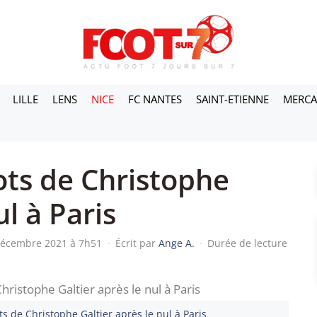
LILLE
LENS
NICE
FC NANTES
SAINT-ETIENNE
MERC
ots de Christophe
ul à Paris
 décembre 2021 à 7h51
·
Écrit par
Ange A.
·
Durée de lecture
s de Christophe Galtier après le nul à Paris