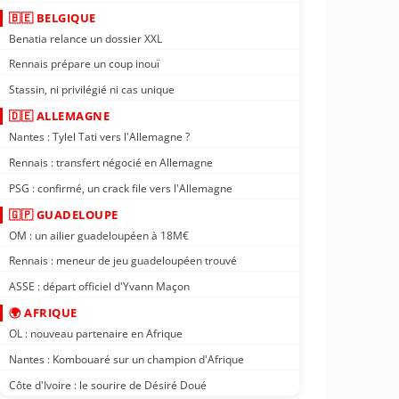
🇧🇪 BELGIQUE
Benatia relance un dossier XXL
Rennais prépare un coup inouï
Stassin, ni privilégié ni cas unique
🇩🇪 ALLEMAGNE
Nantes : Tylel Tati vers l'Allemagne ?
Rennais : transfert négocié en Allemagne
PSG : confirmé, un crack file vers l'Allemagne
🇬🇵 GUADELOUPE
OM : un ailier guadeloupéen à 18M€
Rennais : meneur de jeu guadeloupéen trouvé
ASSE : départ officiel d'Yvann Maçon
🌍 AFRIQUE
OL : nouveau partenaire en Afrique
Nantes : Kombouaré sur un champion d'Afrique
Côte d'Ivoire : le sourire de Désiré Doué