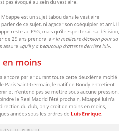
t pas évoqué au sein du vestiaire.
e Mbappe est un sujet tabou dans le vestiaire
p parler de ce sujet, ni agacer son coéquipier et ami. Il
appe reste au PSG, mais qu’il respecterait sa décision,
ilier de 25 ans prendra la
« la meilleure décision pour sa
ais assure
«qu’il y a beaucoup d’attente derrière lui»
.
s en moins
fera encore parler durant toute cette deuxième moitié
t le Paris Saint-Germain, le natif de Bondy entretient
nir et n’entend pas se mettre sous aucune pression.
joindre le Real Madrid l’été prochain, Mbappé lui n’a
 direction du club, on y croit de moins en moins,
elques années sous les ordres de
Luis Enrique
.
APRÈS CETTE PUBLICITÉ