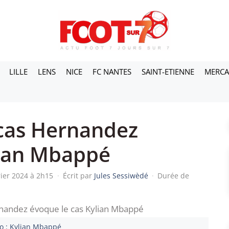
LILLE
LENS
NICE
FC NANTES
SAINT-ETIENNE
MERC
cas Hernandez
lian Mbappé
rier 2024 à 2h15
·
Écrit par
Jules Sessiwèdé
·
Durée de
o : Kylian Mbappé