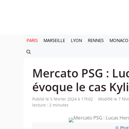
Aller
au
contenu
PARIS
MARSEILLE
LYON
RENNES
MONACO
Mercato PSG : Lu
évoque le cas Ky
Publié le 5 février 2024 à 17h02
·
Modifié le 7 fév
lecture : 2 minutes
© Phot