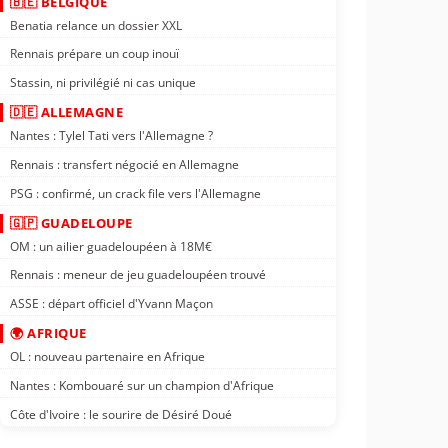
🇧🇪 BELGIQUE
Benatia relance un dossier XXL
Rennais prépare un coup inouï
Stassin, ni privilégié ni cas unique
🇩🇪 ALLEMAGNE
Nantes : Tylel Tati vers l'Allemagne ?
Rennais : transfert négocié en Allemagne
PSG : confirmé, un crack file vers l'Allemagne
🇬🇵 GUADELOUPE
OM : un ailier guadeloupéen à 18M€
Rennais : meneur de jeu guadeloupéen trouvé
ASSE : départ officiel d'Yvann Maçon
🌍 AFRIQUE
OL : nouveau partenaire en Afrique
Nantes : Kombouaré sur un champion d'Afrique
Côte d'Ivoire : le sourire de Désiré Doué