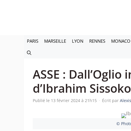
Aller
au
contenu
PARIS
MARSEILLE
LYON
RENNES
MONACO
ASSE : Dall’Oglio 
d’Ibrahim Sissoko
Publié le 13 février 2024 à 21h15
·
Écrit par
Alexi
© Photo