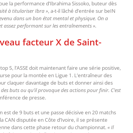
t loue la performance d’Ibrahima Sissoko, buteur dès
sité à titulariser Ibra »
, a-t-il lâché d’entrée sur beIN
 revenu dans un bon état mental et physique. On a
 et assez performant sur les entraînements ».
veau facteur X de Saint-
op 5, l’ASSE doit maintenant faire une série positive,
course pour la montée en Ligue 1. L’entraîneur des
ur claquer davantage de buts et donner ainsi des
e des buts ou qu’il provoque des actions pour finir. C’est
 conférence de presse.
ien est de 9 buts et une passe décisive en 20 matchs
la CAN disputée en Côte d’Ivoire, il se présente
ienne dans cette phase retour du championnat.
« Il