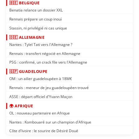
🇧🇪 BELGIQUE
Benatia relance un dossier XXL
Rennais prépare un coup inouï
Stassin, ni privilégié ni cas unique
🇩🇪 ALLEMAGNE
Nantes : Tylel Tati vers l'Allemagne ?
Rennais : transfert négocié en Allemagne
PSG : confirmé, un crack file vers l'Allemagne
🇬🇵 GUADELOUPE
OM : un ailier guadeloupéen à 18M€
Rennais : meneur de jeu guadeloupéen trouvé
ASSE : départ officiel d'Yvann Maçon
🌍 AFRIQUE
OL : nouveau partenaire en Afrique
Nantes : Kombouaré sur un champion d'Afrique
Côte d'Ivoire : le sourire de Désiré Doué