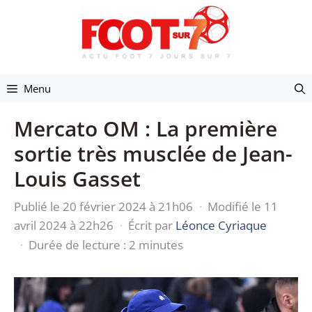
Aller
au
contenu
Menu
Mercato OM : La première
sortie très musclée de Jean-
Louis Gasset
Publié le 20 février 2024 à 21h06
·
Modifié le 11
avril 2024 à 22h26
·
Écrit par
Léonce Cyriaque
·
Durée de lecture : 2 minutes