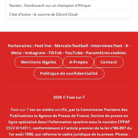
Nantes : Kombouaré sur un champion d'Afrique
Côte d'Ivoire : le sourire de Désiré Doué
Partenaires
:
Foot live
-
Mercato football
-
Interviews Foot
-
X
-
Meta
-
Instagram
-
TikTok
-
YouTube
-
Paramètres cookies
.
Mentions légales
A-Propos
Contact
Politique de confidentialité
2026 © Foot sur 7
Foot-sur 7
est un média
certifié
, par la Commission Paritaire des
Publications et Agence de Presse de France, Service de presse en
ligne spécialisé dans l'Information sportive sous le numéro CPPAP
0524 W 94911
, conformément à l'article premier de la loi n°86-897 du
1er août 1986, qui réforme le cadre juridique de la presse. Photos :