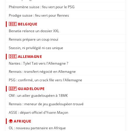
Phénomène suisse : feu vert pour le PSG
Prodige suisse : feu vert pour Rennes
🇧🇪 BELGIQUE
Benatia relance un dossier XXL
Rennais prépare un coup inouï
Stassin, ni privilégié ni cas unique
🇩🇪 ALLEMAGNE
Nantes : Tylel Tati vers l'Allemagne ?
Rennais : transfert négocié en Allemagne
PSG : confirmé, un crack file vers l'Allemagne
🇬🇵 GUADELOUPE
OM : un ailier guadeloupéen à 18M€
Rennais : meneur de jeu guadeloupéen trouvé
ASSE : départ officiel d'Yvann Maçon
🌍 AFRIQUE
OL : nouveau partenaire en Afrique