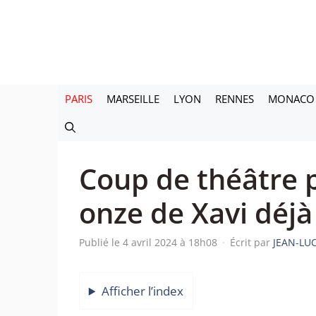
Aller
au
contenu
PARIS
MARSEILLE
LYON
RENNES
MONACO
Coup de théâtre p
onze de Xavi déjà
Publié le 4 avril 2024 à 18h08
·
Écrit par
JEAN-LU
Afficher l’index