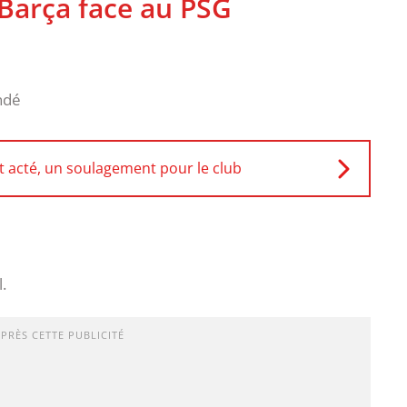
Barça face au PSG
ndé
t acté, un soulagement pour le club
.
APRÈS CETTE PUBLICITÉ