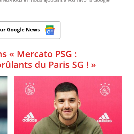
sur Google News
ns « Mercato PSG :
rûlants du Paris SG ! »