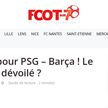
LILLE
LENS
NICE
FC NANTES
SAINT-ETIENNE
MERC
our PSG – Barça ! Le
 dévoilé ?
C D
·
Durée de lecture : 2 minutes