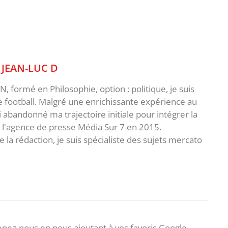
,
JEAN-LUC D
 formé en Philosophie, option : politique, je suis
e football. Malgré une enrichissante expérience au
ai abandonné ma trajectoire initiale pour intégrer la
e l'agence de presse Média Sur 7 en 2015.
 la rédaction, je suis spécialiste des sujets mercato
nez-nous en nous ajoutant à vos favoris Google