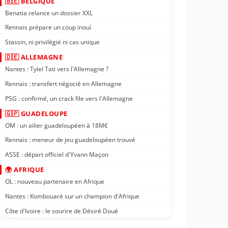
🇧🇪 BELGIQUE
Benatia relance un dossier XXL
Rennais prépare un coup inouï
Stassin, ni privilégié ni cas unique
🇩🇪 ALLEMAGNE
Nantes : Tylel Tati vers l'Allemagne ?
Rennais : transfert négocié en Allemagne
PSG : confirmé, un crack file vers l'Allemagne
🇬🇵 GUADELOUPE
OM : un ailier guadeloupéen à 18M€
Rennais : meneur de jeu guadeloupéen trouvé
ASSE : départ officiel d'Yvann Maçon
🌍 AFRIQUE
OL : nouveau partenaire en Afrique
Nantes : Kombouaré sur un champion d'Afrique
Côte d'Ivoire : le sourire de Désiré Doué