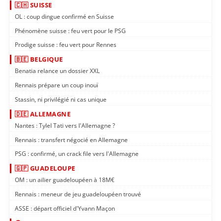
🇨🇭 SUISSE
OL : coup dingue confirmé en Suisse
Phénomène suisse : feu vert pour le PSG
Prodige suisse : feu vert pour Rennes
🇧🇪 BELGIQUE
Benatia relance un dossier XXL
Rennais prépare un coup inouï
Stassin, ni privilégié ni cas unique
🇩🇪 ALLEMAGNE
Nantes : Tylel Tati vers l'Allemagne ?
Rennais : transfert négocié en Allemagne
PSG : confirmé, un crack file vers l'Allemagne
🇬🇵 GUADELOUPE
OM : un ailier guadeloupéen à 18M€
Rennais : meneur de jeu guadeloupéen trouvé
ASSE : départ officiel d'Yvann Maçon