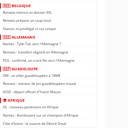
🇧🇪 BELGIQUE
Benatia relance un dossier XXL
Rennais prépare un coup inouï
Stassin, ni privilégié ni cas unique
🇩🇪 ALLEMAGNE
Nantes : Tylel Tati vers l'Allemagne ?
Rennais : transfert négocié en Allemagne
PSG : confirmé, un crack file vers l'Allemagne
🇬🇵 GUADELOUPE
OM : un ailier guadeloupéen à 18M€
Rennais : meneur de jeu guadeloupéen trouvé
ASSE : départ officiel d'Yvann Maçon
🌍 AFRIQUE
OL : nouveau partenaire en Afrique
Nantes : Kombouaré sur un champion d'Afrique
Côte d'Ivoire : le sourire de Désiré Doué