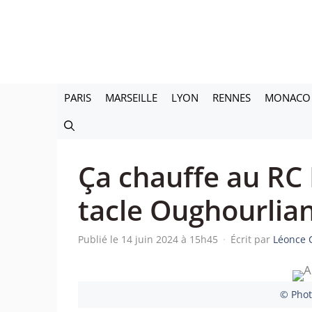
Aller
au
contenu
PARIS
MARSEILLE
LYON
RENNES
MONACO
Ça chauffe au RC 
tacle Oughourlia
Publié le 14 juin 2024 à 15h45
·
Écrit par
Léonce 
© Phot