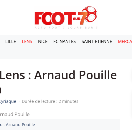
LILLE
LENS
NICE
FC NANTES
SAINT-ETIENNE
MERC
Lens : Arnaud Pouille
n
Cyriaque
·
Durée de lecture : 2 minutes
o : Arnaud Pouille