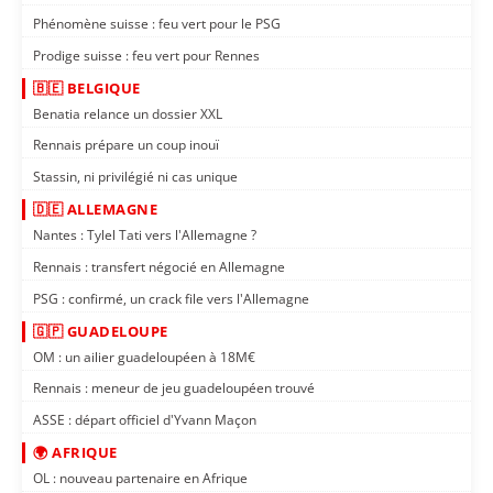
Phénomène suisse : feu vert pour le PSG
Prodige suisse : feu vert pour Rennes
🇧🇪 BELGIQUE
Benatia relance un dossier XXL
Rennais prépare un coup inouï
Stassin, ni privilégié ni cas unique
🇩🇪 ALLEMAGNE
Nantes : Tylel Tati vers l'Allemagne ?
Rennais : transfert négocié en Allemagne
PSG : confirmé, un crack file vers l'Allemagne
🇬🇵 GUADELOUPE
OM : un ailier guadeloupéen à 18M€
Rennais : meneur de jeu guadeloupéen trouvé
ASSE : départ officiel d'Yvann Maçon
🌍 AFRIQUE
OL : nouveau partenaire en Afrique