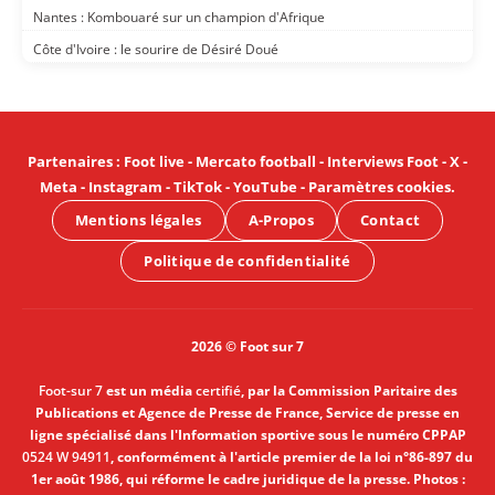
Nantes : Kombouaré sur un champion d'Afrique
Côte d'Ivoire : le sourire de Désiré Doué
Partenaires
:
Foot live
-
Mercato football
-
Interviews Foot
-
X
-
Meta
-
Instagram
-
TikTok
-
YouTube
-
Paramètres cookies
.
Mentions légales
A-Propos
Contact
Politique de confidentialité
2026 © Foot sur 7
Foot-sur 7
est un média
certifié
, par la Commission Paritaire des
Publications et Agence de Presse de France, Service de presse en
ligne spécialisé dans l'Information sportive sous le numéro CPPAP
0524 W 94911
, conformément à l'article premier de la loi n°86-897 du
1er août 1986, qui réforme le cadre juridique de la presse. Photos :