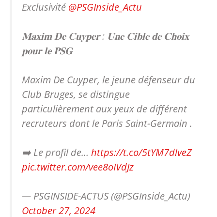
Exclusivité
@PSGInside_Actu
𝐌𝐚𝐱𝐢𝐦 𝐃𝐞 𝐂𝐮𝐲𝐩𝐞𝐫 : 𝐔𝐧𝐞 𝐂𝐢𝐛𝐥𝐞 𝐝𝐞 𝐂𝐡𝐨𝐢𝐱
𝐩𝐨𝐮𝐫 𝐥𝐞 𝐏𝐒𝐆
Maxim De Cuyper, le jeune défenseur du
Club Bruges, se distingue
particulièrement aux yeux de différent
recruteurs dont le Paris Saint-Germain .
➡️ Le profil de…
https://t.co/5tYM7dlveZ
pic.twitter.com/vee8oIVdJz
— PSGINSIDE-ACTUS (@PSGInside_Actu)
October 27, 2024