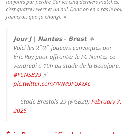
toujours par perdre. Sur les cinq derniers matches,
c’est quatre revers et un nul. Donc on en a ras le bol,
j’aimerais que ça change
. »
𝗝𝗼𝘂𝗿 𝗝 | 𝗡𝗮𝗻𝘁𝗲𝘀 – 𝗕𝗿𝗲𝘀𝘁 👊
Voici les 2⃣2⃣ joueurs convoqués par
Éric Roy pour affronter le FC Nantes ce
vendredi à 19h au stade de la Beaujoire.
#FCNSB29
⚡️
pic.twitter.com/YWM9FUAzAc
— Stade Brestois 29 (@SB29)
February 7,
2025