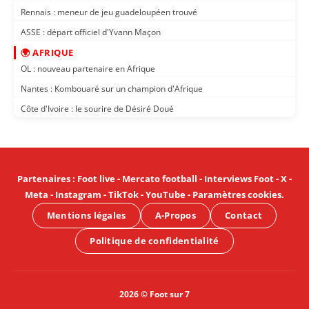
Rennais : meneur de jeu guadeloupéen trouvé
ASSE : départ officiel d'Yvann Maçon
🌍 AFRIQUE
OL : nouveau partenaire en Afrique
Nantes : Kombouaré sur un champion d'Afrique
Côte d'Ivoire : le sourire de Désiré Doué
Partenaires
:
Foot live
-
Mercato football
-
Interviews Foot
-
X
-
Meta
-
Instagram
-
TikTok
-
YouTube
-
Paramètres cookies
.
Mentions légales
A-Propos
Contact
Politique de confidentialité
2026 © Foot sur 7