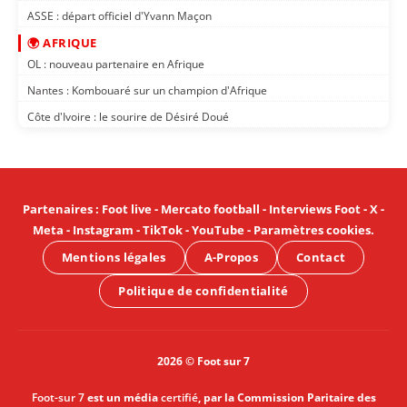
ASSE : départ officiel d'Yvann Maçon
🌍 AFRIQUE
OL : nouveau partenaire en Afrique
Nantes : Kombouaré sur un champion d'Afrique
Côte d'Ivoire : le sourire de Désiré Doué
Partenaires
:
Foot live
-
Mercato football
-
Interviews Foot
-
X
-
Meta
-
Instagram
-
TikTok
-
YouTube
-
Paramètres cookies
.
Mentions légales
A-Propos
Contact
Politique de confidentialité
2026 © Foot sur 7
Foot-sur 7
est un média
certifié
, par la Commission Paritaire des