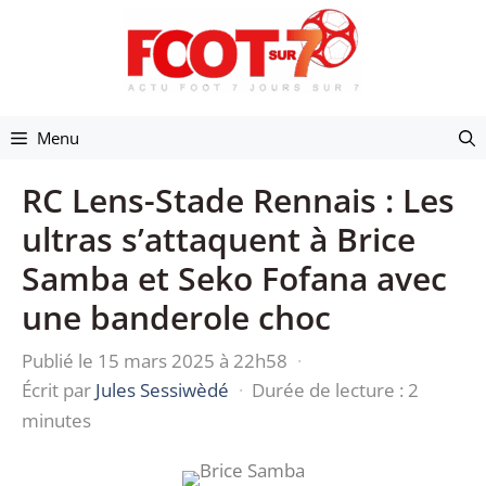
Aller
au
contenu
Menu
RC Lens-Stade Rennais : Les
ultras s’attaquent à Brice
Samba et Seko Fofana avec
une banderole choc
Publié le 15 mars 2025 à 22h58
·
Écrit par
Jules Sessiwèdé
·
Durée de lecture : 2
minutes