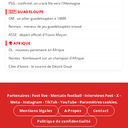
PSG : confirmé, un crack file vers l'Allemagne
🇬🇵 GUADELOUPE
OM : un ailier guadeloupéen à 18M€
Rennais : meneur de jeu guadeloupéen trouvé
ASSE : départ officiel d'Yvann Maçon
🌍 AFRIQUE
OL : nouveau partenaire en Afrique
Nantes : Kombouaré sur un champion d'Afrique
Côte d'Ivoire : le sourire de Désiré Doué
Partenaires
:
Foot live
-
Mercato football
-
Interviews Foot
-
X
-
Meta
-
Instagram
-
TikTok
-
YouTube
-
Paramètres cookies
.
Mentions légales
A-Propos
Contact
Politique de confidentialité