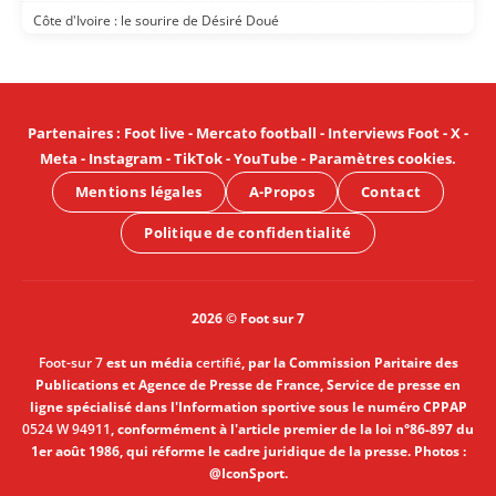
Côte d'Ivoire : le sourire de Désiré Doué
Partenaires
:
Foot live
-
Mercato football
-
Interviews Foot
-
X
-
Meta
-
Instagram
-
TikTok
-
YouTube
-
Paramètres cookies
.
Mentions légales
A-Propos
Contact
Politique de confidentialité
2026 © Foot sur 7
Foot-sur 7
est un média
certifié
, par la Commission Paritaire des
Publications et Agence de Presse de France, Service de presse en
ligne spécialisé dans l'Information sportive sous le numéro CPPAP
0524 W 94911
, conformément à l'article premier de la loi n°86-897 du
1er août 1986, qui réforme le cadre juridique de la presse. Photos :
@IconSport.