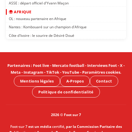
ASSE : départ officiel d'Yvann Maçon
🌍 AFRIQUE
OL : nouveau partenaire en Afrique
Nantes : Kombouaré sur un champion d'Afrique
Côte d'Ivoire : le sourire de Désiré Doué
Partenaires
:
Foot live
-
Mercato football
-
Interviews Foot
-
X
-
Meta
-
Instagram
-
TikTok
-
YouTube
-
Paramètres cookies
.
Mentions légales
A-Propos
Contact
Politique de confidentialité
2026 © Foot sur 7
Foot-sur 7
est un média
certifié
, par la Commission Paritaire des