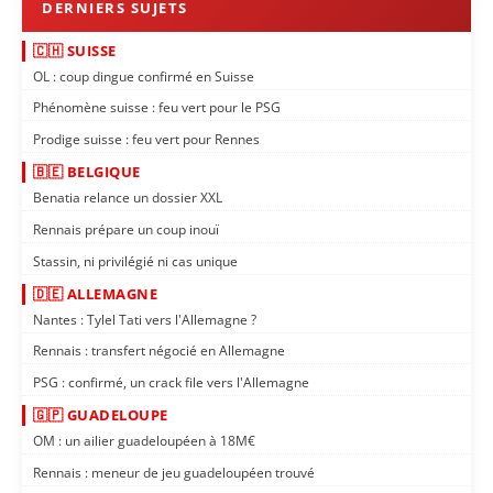
🇨🇭 SUISSE
OL : coup dingue confirmé en Suisse
Phénomène suisse : feu vert pour le PSG
Prodige suisse : feu vert pour Rennes
🇧🇪 BELGIQUE
Benatia relance un dossier XXL
Rennais prépare un coup inouï
Stassin, ni privilégié ni cas unique
🇩🇪 ALLEMAGNE
Nantes : Tylel Tati vers l'Allemagne ?
Rennais : transfert négocié en Allemagne
PSG : confirmé, un crack file vers l'Allemagne
🇬🇵 GUADELOUPE
OM : un ailier guadeloupéen à 18M€
Rennais : meneur de jeu guadeloupéen trouvé